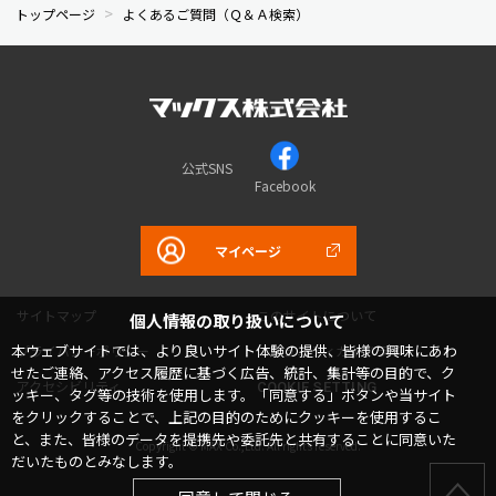
トップページ
よくあるご質問（Ｑ＆Ａ検索）
公式SNS
Facebook
マイページ
サイトマップ
このサイトについて
個人情報の取り扱いについて
本ウェブサイトでは、より良いサイト体験の提供、皆様の興味にあわ
プライバシーポリシー
コミュニティガイドライン
せたご連絡、アクセス履歴に基づく広告、統計、集計等の目的で、ク
アクセシビリティ
COOKIE SETTING
ッキー、タグ等の技術を使用します。「同意する」ボタンや当サイト
をクリックすることで、上記の目的のためにクッキーを使用するこ
と、また、皆様のデータを提携先や委託先と共有することに同意いた
Copyright © MAX Co.,Ltd. All rights reserved.
だいたものとみなします。