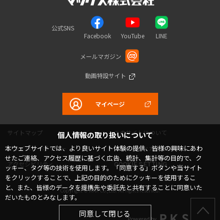
公式SNS
Facebook
YouTube
LINE
メールマガジン
動画特設サイト
マイページ
サイトマップ
このサイトについて
個人情報の取り扱いについて
本ウェブサイトでは、より良いサイト体験の提供、皆様の興味にあわ
プライバシーポリシー
コミュニティガイドライン
せたご連絡、アクセス履歴に基づく広告、統計、集計等の目的で、ク
アクセシビリティ
COOKIE SETTING
ッキー、タグ等の技術を使用します。「同意する」ボタンや当サイト
をクリックすることで、上記の目的のためにクッキーを使用するこ
と、また、皆様のデータを提携先や委託先と共有することに同意いた
Copyright © MAX Co.,Ltd. All rights reserved.
だいたものとみなします。
同意して閉じる
Powered by