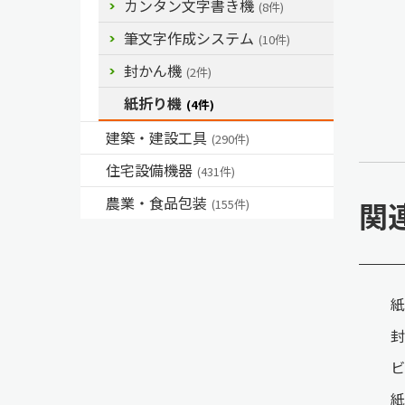
カンタン文字書き機
(8件)
筆文字作成システム
(10件)
封かん機
(2件)
紙折り機
(4件)
建築・建設工具
(290件)
住宅設備機器
(431件)
農業・食品包装
関
(155件)
紙
封
ビ
紙