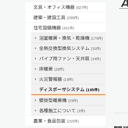
文具・オフィス機器
(827件)
建築・建設工具
(290件)
住宅設備機器
(431件)
浴室暖房・換気・乾燥機
(179件)
全熱交換型換気システム
(35件)
パイプ用ファン・天井扇
(34件)
床暖房
(28件)
火災警報器
(18件)
ディスポーザシステム
(105件)
壁掛型暖房機
(29件)
各種施工について
(3件)
農業・食品包装
(155件)