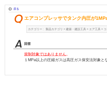
戻る
エアコンプレッサでタンク内圧が1M
カテゴリー :
製品カテゴリ
>
建築・建設工具
>
エア工具
>
コ
回答
規制対象ではありません
。
１MPa以上の圧縮ガスは高圧ガス保安法対象と