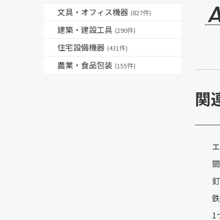
文具・オフィス機器
(827件)
建築・建設工具
(290件)
住宅設備機器
(431件)
農業・食品包装
(155件)
関
エ
間
釘
鉄
1