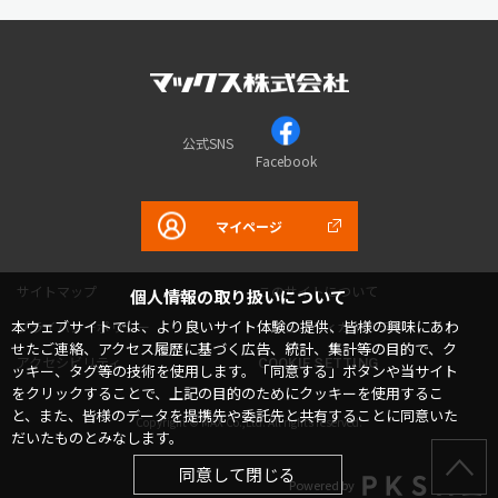
公式SNS
Facebook
マイページ
サイトマップ
このサイトについて
個人情報の取り扱いについて
本ウェブサイトでは、より良いサイト体験の提供、皆様の興味にあわ
プライバシーポリシー
コミュニティガイドライン
せたご連絡、アクセス履歴に基づく広告、統計、集計等の目的で、ク
アクセシビリティ
COOKIE SETTING
ッキー、タグ等の技術を使用します。「同意する」ボタンや当サイト
をクリックすることで、上記の目的のためにクッキーを使用するこ
と、また、皆様のデータを提携先や委託先と共有することに同意いた
Copyright © MAX Co.,Ltd. All rights reserved.
だいたものとみなします。
同意して閉じる
Powered by