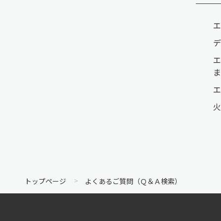
エ
デ
エ
ま
エ
火
トップページ
よくあるご質問（Ｑ＆Ａ検索）