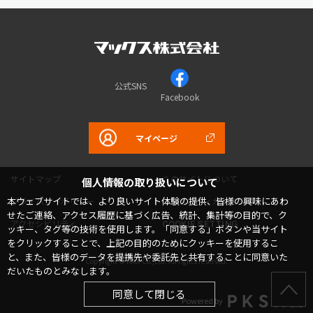
公式SNS
Facebook
マイページ
サイトマップ
このサイトについて
個人情報の取り扱いについて
本ウェブサイトでは、より良いサイト体験の提供、皆様の興味にあわ
プライバシーポリシー
コミュニティガイドライン
せたご連絡、アクセス履歴に基づく広告、統計、集計等の目的で、ク
アクセシビリティ
COOKIE SETTING
ッキー、タグ等の技術を使用します。「同意する」ボタンや当サイト
をクリックすることで、上記の目的のためにクッキーを使用するこ
と、また、皆様のデータを提携先や委託先と共有することに同意いた
Copyright © MAX Co.,Ltd. All rights reserved.
だいたものとみなします。
同意して閉じる
Powered by