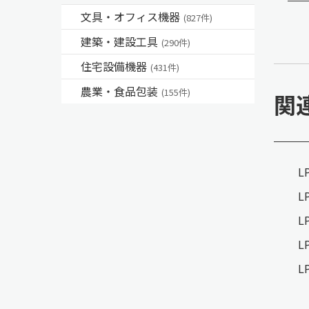
文具・オフィス機器
(827件)
建築・建設工具
(290件)
住宅設備機器
(431件)
農業・食品包装
(155件)
関
L
L
L
L
L