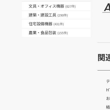
文具・オフィス機器
(827件)
建築・建設工具
(290件)
住宅設備機器
(431件)
農業・食品包装
(155件)
関
テ
H
お