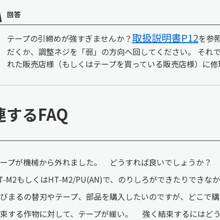
回答
取扱説明書
P12
テープの引締めが強すぎませんか？
を参
だくか、調整ネジを「弱」の方向へ回してください。 それ
れた販売店様（もしくはテープを買っている販売店様）に修
連するFAQ
ープが機械から外れました。 どうすれば良いでしょうか？
T-M2もしくはHT-M2/PU(AN)で、のりしろができたりで
びまるの替刃やテープ、部品を購入したいのですが、どこで購
結束する作物に対して、テープが緩い。 強く結束するにはど