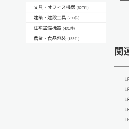
文具・オフィス機器
(827件)
建築・建設工具
(290件)
住宅設備機器
(431件)
農業・食品包装
(155件)
関
L
L
L
L
L