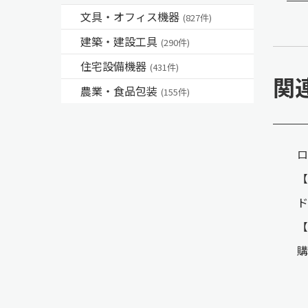
文具・オフィス機器
(827件)
建築・建設工具
(290件)
住宅設備機器
(431件)
関
農業・食品包装
(155件)
ロ
ド
【
購