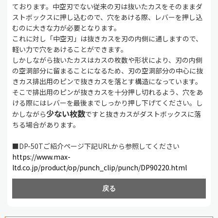
ております。中空刃でない従来の刃は抜いたカスをそのままダ
ストボックスに押し込むので、穴をあける際、レバーを押し込
むのに大きな力が必要となります。
これに対し「中空刃」は抜きカスを刃の内側に通しますので、
軽い力で穴をあけることができます。
しかしながら抜いたカスはカスの枚数や形状により、刃の内側
の空洞部分に留まることになるため、刃の空洞部分の中心に抜
きカス排出用のピンで抜きカスを落とす構造になっています。
そこで排出用のピンが抜きカスを十分押し切れるよう、穴をあ
ける際にはレバーを最後までしっかり押し下げてください。し
少ない枚数
かしながら
ですと抜きカスがダストボックスに落
ちる場合があります。
■DP-50Tご紹介ページ下記URLから参照してください
https://www.max-
ltd.co.jp/product/op/punch_clip/punch/DP90220.html
戻る