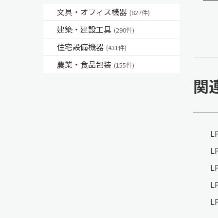
文具・オフィス機器
(827件)
建築・建設工具
(290件)
住宅設備機器
(431件)
農業・食品包装
(155件)
関
L
L
L
L
L