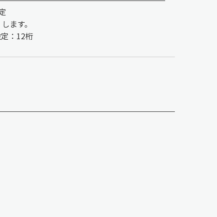
定
 します。
定：12桁