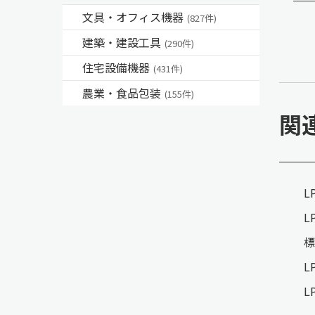
文具・オフィス機器
(827件)
建築・建設工具
(290件)
住宅設備機器
(431件)
農業・食品包装
(155件)
関
L
L
標
L
L