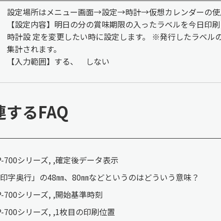
設定場所はメニュー画面→設定→時計→仮想カレンダーの使
【設定内容】明日の分の賞味期限の入ったラベルを今日印刷
時計設 定を変更したい時に設定します。 ※発行したラベ
集計されます。
【入力範囲】する、 しない
連するFAQ
P-700シリーズ, ,確定後データ表示
印字奥行」の48㎜、80㎜などというのはどういう意味？
P-700シリーズ, ,開始基準時刻
P-700シリーズ, ,1枚目の印刷位置