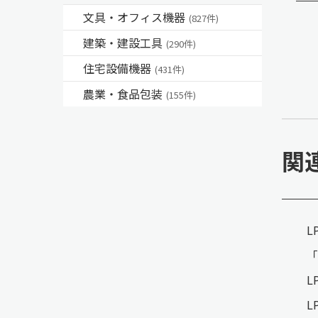
文具・オフィス機器
(827件)
建築・建設工具
(290件)
住宅設備機器
(431件)
農業・食品包装
(155件)
関
L
「
L
L