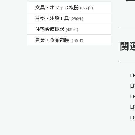
文具・オフィス機器
(827件)
建築・建設工具
(290件)
住宅設備機器
(431件)
農業・食品包装
(155件)
関
L
L
L
L
L