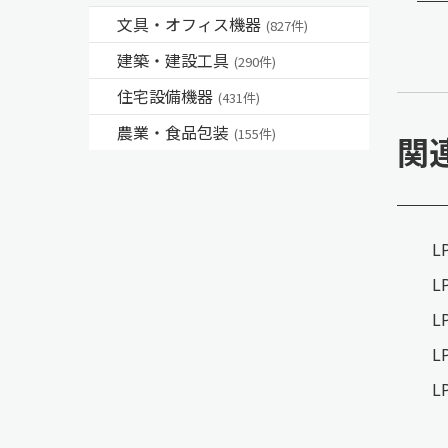
文具・オフィス機器
(827件)
建築・建設工具
(290件)
住宅設備機器
(431件)
農業・食品包装
(155件)
関
L
L
L
L
L