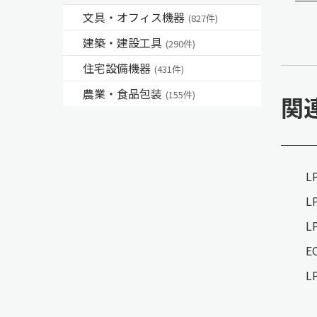
文具・オフィス機器
(827件)
建築・建設工具
(290件)
住宅設備機器
(431件)
農業・食品包装
(155件)
関
L
L
L
E
L