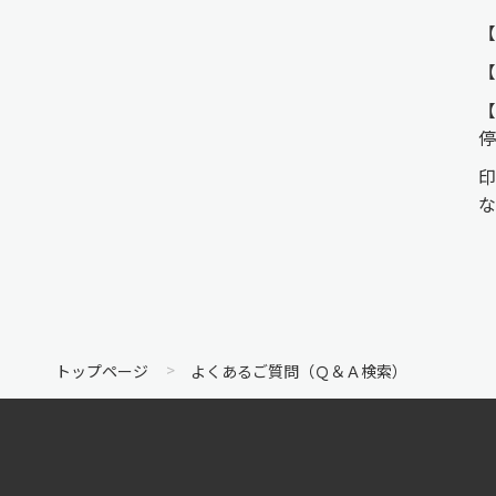
【
【
【
停
印
な
トップページ
よくあるご質問（Ｑ＆Ａ検索）