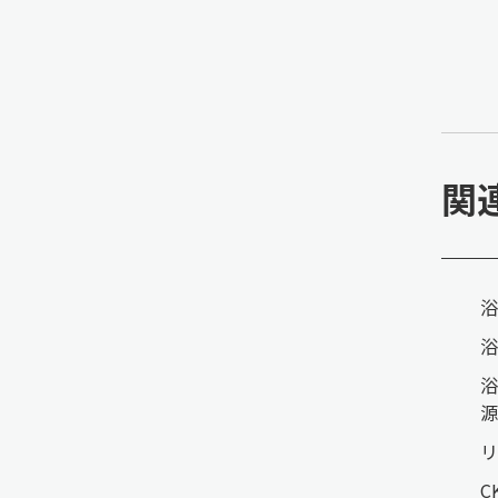
関
浴
浴
浴
源
リ
C