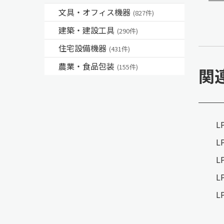
文具・オフィス機器
(827件)
建築・建設工具
(290件)
住宅設備機器
(431件)
農業・食品包装
(155件)
関
L
L
L
L
L