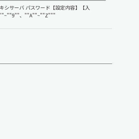
キシサーバ パスワード【設定内容】【入
""、""A""~""Z"""