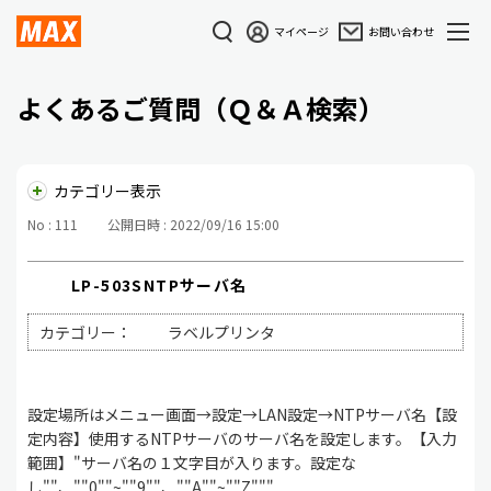
マイページ
お問い合わせ
よくあるご質問（Ｑ＆Ａ検索）
カテゴリー表示
No : 111
公開日時 : 2022/09/16 15:00
LP-503SNTPサーバ名
カテゴリー：
ラベルプリンタ
設定場所はメニュー画面→設定→LAN設定→NTPサーバ名【設
定内容】使用するNTPサーバのサーバ名を設定します。【入力
範囲】"サーバ名の１文字目が入ります。設定な
し""、""0""~""9""、""A""~""Z"""