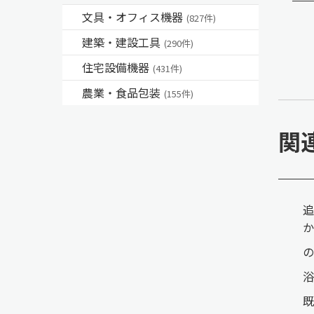
文具・オフィス機器
(827件)
建築・建設工具
(290件)
住宅設備機器
(431件)
農業・食品包装
(155件)
関
か
の
浴
既