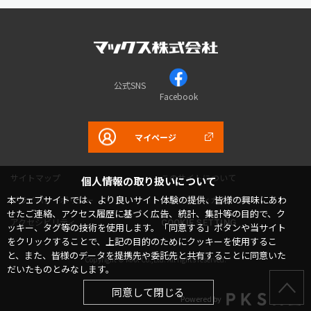
公式SNS
Facebook
マイページ
サイトマップ
このサイトについて
個人情報の取り扱いについて
本ウェブサイトでは、より良いサイト体験の提供、皆様の興味にあわ
プライバシーポリシー
コミュニティガイドライン
せたご連絡、アクセス履歴に基づく広告、統計、集計等の目的で、ク
アクセシビリティ
COOKIE SETTING
ッキー、タグ等の技術を使用します。「同意する」ボタンや当サイト
をクリックすることで、上記の目的のためにクッキーを使用するこ
と、また、皆様のデータを提携先や委託先と共有することに同意いた
Copyright © MAX Co.,Ltd. All rights reserved.
だいたものとみなします。
同意して閉じる
Powered by