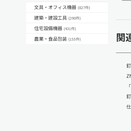
文具・オフィス機器
(827件)
建築・建設工具
(290件)
住宅設備機器
(431件)
関
農業・食品包装
(155件)
釘
Z
「
釘
仕