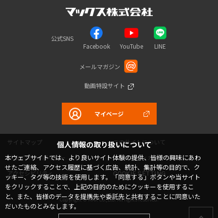
公式SNS
Facebook
YouTube
LINE
メールマガジン
動画特設サイト
マイページ
サイトマップ
このサイトについて
個人情報の取り扱いについて
本ウェブサイトでは、より良いサイト体験の提供、皆様の興味にあわ
プライバシーポリシー
コミュニティガイドライン
せたご連絡、アクセス履歴に基づく広告、統計、集計等の目的で、ク
アクセシビリティ
COOKIE SETTING
ッキー、タグ等の技術を使用します。「同意する」ボタンや当サイト
をクリックすることで、上記の目的のためにクッキーを使用するこ
と、また、皆様のデータを提携先や委託先と共有することに同意いた
Copyright © MAX Co.,Ltd. All rights reserved.
だいたものとみなします。