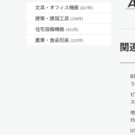
文具・オフィス機器
(827件)
建築・建設工具
(290件)
住宅設備機器
(431件)
農業・食品包装
(155件)
関
B
う
ピ
ス
他
t
U