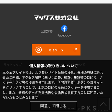
公式SNS
Facebook
マイページ
サイトマップ
このサイトについて
個人情報の取り扱いについて
本ウェブサイトでは、より良いサイト体験の提供、皆様の興味にあわ
プライバシーポリシー
コミュニティガイドライン
せたご連絡、アクセス履歴に基づく広告、統計、集計等の目的で、ク
アクセシビリティ
COOKIE SETTING
ッキー、タグ等の技術を使用します。「同意する」ボタンや当サイト
をクリックすることで、上記の目的のためにクッキーを使用するこ
と、また、皆様のデータを提携先や委託先と共有することに同意いた
Copyright © MAX Co.,Ltd. All rights reserved.
だいたものとみなします。
同意して閉じる
Powered by