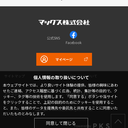
公式SNS
Facebook
マイページ
サイトマップ
このサイトについて
個人情報の取り扱いについて
本ウェブサイトでは、より良いサイト体験の提供、皆様の興味にあわ
プライバシーポリシー
コミュニティガイドライン
せたご連絡、アクセス履歴に基づく広告、統計、集計等の目的で、ク
アクセシビリティ
COOKIE SETTING
ッキー、タグ等の技術を使用します。「同意する」ボタンや当サイト
をクリックすることで、上記の目的のためにクッキーを使用するこ
と、また、皆様のデータを提携先や委託先と共有することに同意いた
Copyright © MAX Co.,Ltd. All rights reserved.
だいたものとみなします。
同意して閉じる
Powered by