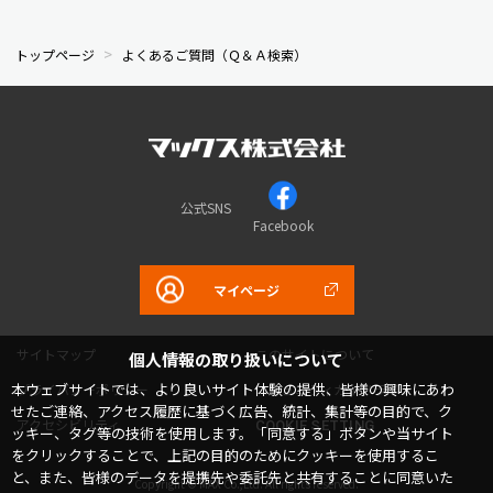
トップページ
よくあるご質問（Ｑ＆Ａ検索）
公式SNS
Facebook
マイページ
サイトマップ
このサイトについて
個人情報の取り扱いについて
本ウェブサイトでは、より良いサイト体験の提供、皆様の興味にあわ
プライバシーポリシー
コミュニティガイドライン
せたご連絡、アクセス履歴に基づく広告、統計、集計等の目的で、ク
アクセシビリティ
COOKIE SETTING
ッキー、タグ等の技術を使用します。「同意する」ボタンや当サイト
をクリックすることで、上記の目的のためにクッキーを使用するこ
と、また、皆様のデータを提携先や委託先と共有することに同意いた
Copyright © MAX Co.,Ltd. All rights reserved.