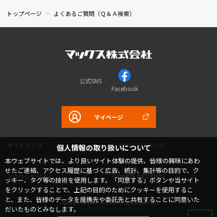
トップページ
よくあるご質問（Ｑ＆Ａ検索）
公式SNS
Facebook
マイページ
サイトマップ
このサイトについて
個人情報の取り扱いについて
本ウェブサイトでは、より良いサイト体験の提供、皆様の興味にあわ
プライバシーポリシー
コミュニティガイドライン
せたご連絡、アクセス履歴に基づく広告、統計、集計等の目的で、ク
アクセシビリティ
COOKIE SETTING
ッキー、タグ等の技術を使用します。「同意する」ボタンや当サイト
をクリックすることで、上記の目的のためにクッキーを使用するこ
と、また、皆様のデータを提携先や委託先と共有することに同意いた
Copyright © MAX Co.,Ltd. All rights reserved.
だいたものとみなします。