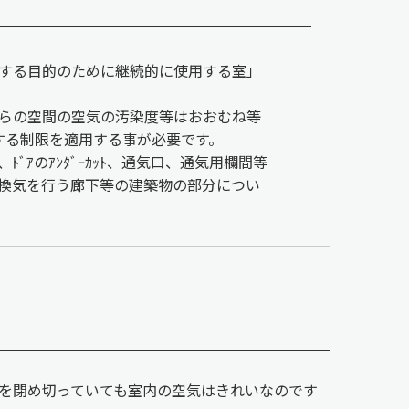
する目的のために継続的に使用する室」
らの空間の空気の汚染度等はおおむね等
する制限を適用する事が必要です。
ｱのｱﾝﾀﾞｰｶｯﾄ、通気口、通気用欄間等
換気を行う廊下等の建築物の部分につい
窓を閉め切っていても室内の空気はきれいなのです