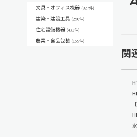
文具・オフィス機器
(827件)
建築・建設工具
(290件)
住宅設備機器
(431件)
農業・食品包装
(155件)
関
H
H
【
H
水