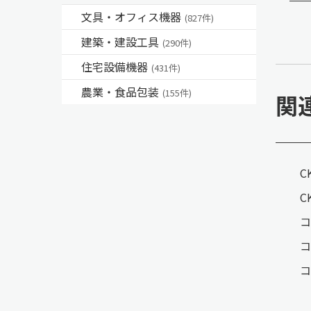
文具・オフィス機器
(827件)
建築・建設工具
(290件)
住宅設備機器
(431件)
農業・食品包装
(155件)
関
C
C
コ
コ
コ