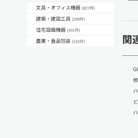
文具・オフィス機器
(827件)
建築・建設工具
(290件)
住宅設備機器
(431件)
関
農業・食品包装
(155件)
G
修
ハ
ど
ハ