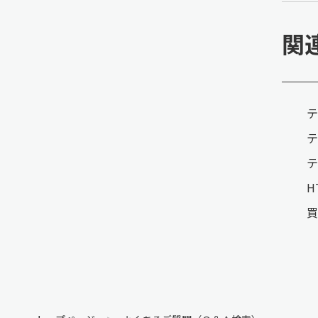
関
テ
テ
テ
H