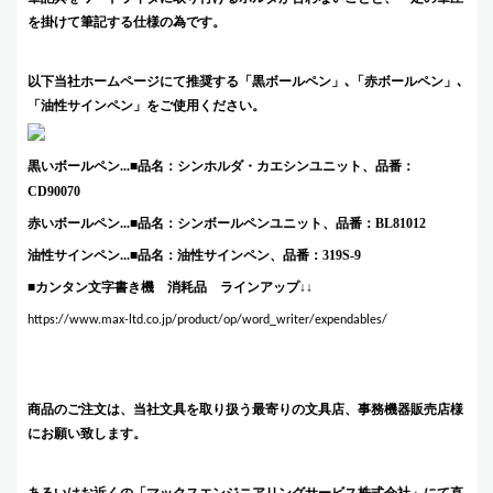
を掛けて筆記する仕様の為です。
以下当社ホームページにて推奨する「黒ボールペン」､「赤ボールペン」､
「油性サインペン」をご使用ください。
黒いボールペン
...■
品名：シンホルダ・カエシンユニット、品番：
CD90070
赤いボールペン
...■
品名：シンボールペンユニット、品番：
BL81012
油性サインペン
...■
品名：油性サインペン、品番：
319S-9
■カンタン文字書き機 消耗品 ラインアップ↓↓
https://www.max-ltd.co.jp/product/op/word_writer/expendables/
商品のご注文は、当社文具を取り扱う最寄りの文具店、事務機器販売店様
にお願い致します。
あるいはお近くの「マックスエンジニアリングサービス株式会社」にて直