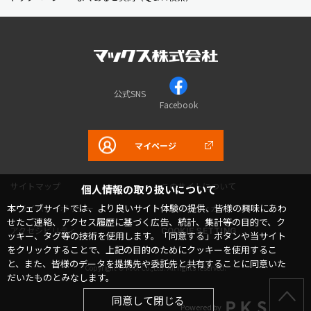
公式SNS
Facebook
マイページ
サイトマップ
このサイトについて
個人情報の取り扱いについて
本ウェブサイトでは、より良いサイト体験の提供、皆様の興味にあわ
プライバシーポリシー
コミュニティガイドライン
せたご連絡、アクセス履歴に基づく広告、統計、集計等の目的で、ク
アクセシビリティ
COOKIE SETTING
ッキー、タグ等の技術を使用します。「同意する」ボタンや当サイト
をクリックすることで、上記の目的のためにクッキーを使用するこ
と、また、皆様のデータを提携先や委託先と共有することに同意いた
Copyright © MAX Co.,Ltd. All rights reserved.
だいたものとみなします。
同意して閉じる
Powered by