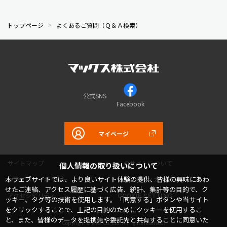
トップページ
よくあるご質問（Ｑ＆Ａ検索）
公式SNS
Facebook
マイページ
サイトマップ
このサイトについて
個人情報の取り扱いについて
本ウェブサイトでは、より良いサイト体験の提供、皆様の興味にあわ
プライバシーポリシー
コミュニティガイドライン
せたご連絡、アクセス履歴に基づく広告、統計、集計等の目的で、ク
アクセシビリティ
COOKIE SETTING
ッキー、タグ等の技術を使用します。「同意する」ボタンや当サイト
をクリックすることで、上記の目的のためにクッキーを使用するこ
と、また、皆様のデータを提携先や委託先と共有することに同意いた
Copyright © MAX Co.,Ltd. All rights reserved.