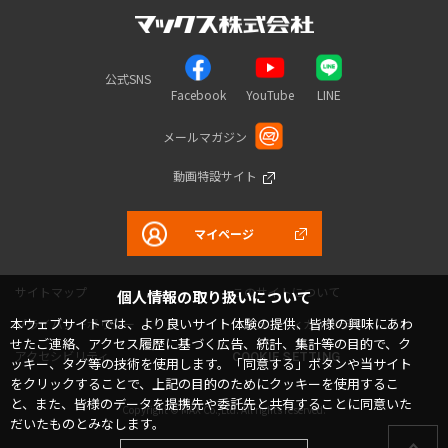
公式SNS
Facebook
YouTube
LINE
メールマガジン
動画特設サイト
マイページ
サイトマップ
このサイトについて
個人情報の取り扱いについて
本ウェブサイトでは、より良いサイト体験の提供、皆様の興味にあわ
プライバシーポリシー
コミュニティガイドライン
せたご連絡、アクセス履歴に基づく広告、統計、集計等の目的で、ク
アクセシビリティ
COOKIE SETTING
ッキー、タグ等の技術を使用します。「同意する」ボタンや当サイト
をクリックすることで、上記の目的のためにクッキーを使用するこ
と、また、皆様のデータを提携先や委託先と共有することに同意いた
Copyright © MAX Co.,Ltd. All rights reserved.
だいたものとみなします。