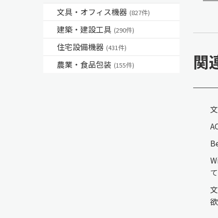
文具・オフィス機器
(827件)
建築・建設工具
(290件)
住宅設備機器
(431件)
関
農業・食品包装
(155件)
文
A
B
W
て
文
欲