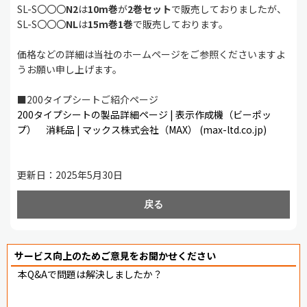
SL-S〇〇〇
N2
は
10m巻
が
2巻セット
で販売しておりましたが、
SL-S〇〇〇
NL
は
15ｍ巻1巻
で販売しております。
価格などの詳細は当社のホームページをご参照くださいますよ
うお願い申し上げます。
■200タイプシートご紹介ページ
200タイプシートの製品詳細ページ | 表示作成機（ビーポッ
プ） 消耗品 | マックス株式会社（MAX） (max-ltd.co.jp)
更新日：2025年5月30日
戻る
サービス向上のためご意見をお聞かせください
本Q&Aで問題は解決しましたか？