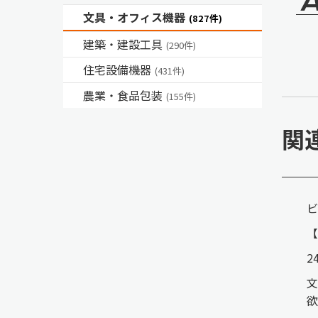
文具・オフィス機器
(827件)
建築・建設工具
(290件)
住宅設備機器
(431件)
農業・食品包装
(155件)
関
ビ
【
2
文
欲