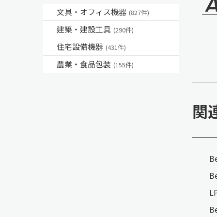
文具・オフィス機器
(827件)
建築・建設工具
(290件)
住宅設備機器
(431件)
農業・食品包装
(155件)
関
B
B
L
B