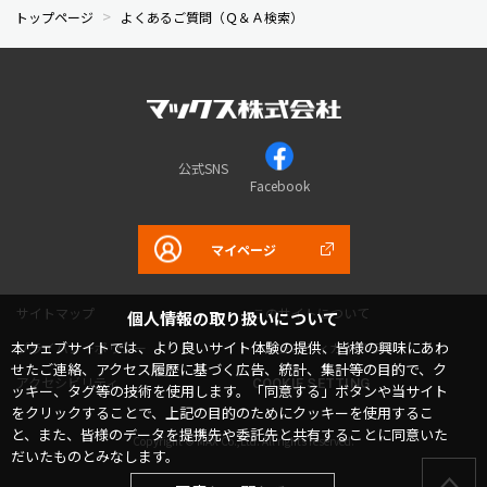
トップページ
よくあるご質問（Ｑ＆Ａ検索）
公式SNS
Facebook
マイページ
サイトマップ
このサイトについて
個人情報の取り扱いについて
本ウェブサイトでは、より良いサイト体験の提供、皆様の興味にあわ
プライバシーポリシー
コミュニティガイドライン
せたご連絡、アクセス履歴に基づく広告、統計、集計等の目的で、ク
アクセシビリティ
COOKIE SETTING
ッキー、タグ等の技術を使用します。「同意する」ボタンや当サイト
をクリックすることで、上記の目的のためにクッキーを使用するこ
と、また、皆様のデータを提携先や委託先と共有することに同意いた
Copyright © MAX Co.,Ltd. All rights reserved.
だいたものとみなします。