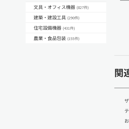
文具・オフィス機器
(827件)
建築・建設工具
(290件)
住宅設備機器
(431件)
農業・食品包装
(155件)
関
ザ
テ
お