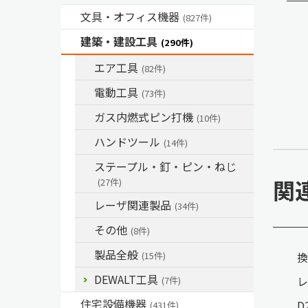
文具・オフィス機器
(827件)
建築・建設工具
(290件)
エア工具
(82件)
電動工具
(73件)
ガス内燃式ピン打機
(10件)
ハンドツール
(14件)
ステープル・釘・ピン・ねじ
関
(27件)
レーザ関連製品
(34件)
その他
(8件)
製品全般
換
(15件)
DEWALT工具
レ
(7件)
住宅設備機器
D
(431件)