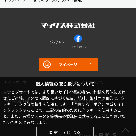
公式SNS
Facebook
マイページ
サイトマップ
このサイトについて
個人情報の取り扱いについて
本ウェブサイトでは、より良いサイト体験の提供、皆様の興味にあわ
プライバシーポリシー
コミュニティガイドライン
せたご連絡、アクセス履歴に基づく広告、統計、集計等の目的で、ク
アクセシビリティ
COOKIE SETTING
ッキー、タグ等の技術を使用します。「同意する」ボタンや当サイト
をクリックすることで、上記の目的のためにクッキーを使用するこ
と、また、皆様のデータを提携先や委託先と共有することに同意いた
Copyright © MAX Co.,Ltd. All rights reserved.
だいたものとみなします。
同意して閉じる
Powered by