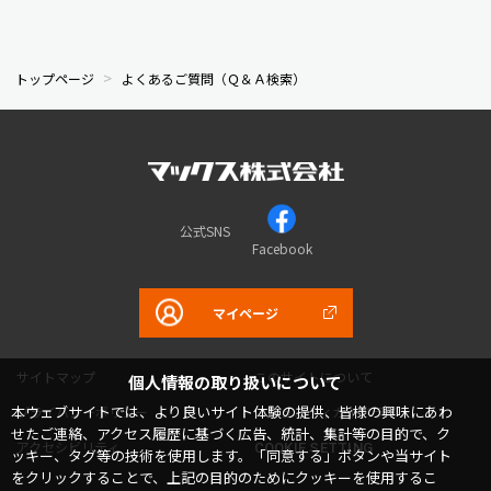
トップページ
よくあるご質問（Ｑ＆Ａ検索）
公式SNS
Facebook
マイページ
サイトマップ
このサイトについて
個人情報の取り扱いについて
本ウェブサイトでは、より良いサイト体験の提供、皆様の興味にあわ
プライバシーポリシー
コミュニティガイドライン
せたご連絡、アクセス履歴に基づく広告、統計、集計等の目的で、ク
アクセシビリティ
COOKIE SETTING
ッキー、タグ等の技術を使用します。「同意する」ボタンや当サイト
をクリックすることで、上記の目的のためにクッキーを使用するこ